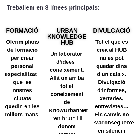
Treballem en 3 línees principals:
FORMACIÓ
URBAN
DIVULGACIÓ
KNOWLEDGE
Oferim plans
Tot el que es
HUB
de formació
crea al HUB
Un laboratori
per crear
no es pot
d’idees i
personal
quedar dins
coneixement.
especialitzat i
d’un calaix.
Allà on arriba
que les
Divulgació
tot el
nostres
d’informes,
coneixement
ciutats
xerrades,
de
quedin en les
entrevistes…
KnowUrbanNet
millors mans.
Els canvis no
“en brut” i li
s’aconsegueix
donem
en silenci i