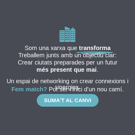
Som una xarxa que
transforma
Treballem junts amb un objectiu clar:
Crear ciutats preparades per un futur
més present que mai
.
Un espai de networking on crear connexions i
sinergies.
Fem match?
Pot ser l'inici d'un nou camí.
SUMA'T AL CANVI