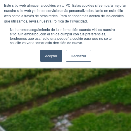
Este sitio web almacena cookies en tu PC. Estas cookies sirven para mejorar
UNEIX-
nuestro sitio web y ofrecer servicios más personalizados, tanto en este sitio
TE
web como a través de otras redes. Para conocer más acerca de las cookies
que utilizamos, revisa nuestra Política de Privacidad.
SOM CONEIXEMENT
No haremos seguimiento de tu información cuando visites nuestro
sitio. Sin embargo, con el fin de cumplir con tus preferencias,
tendremos que usar solo una pequeña cookie para que no se te
solicite volver a tomar esta decisión de nuevo.
Aceptar
Rechazar