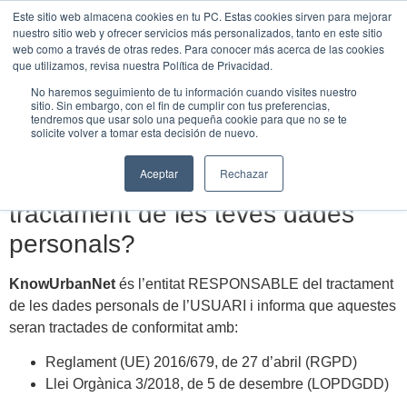
Este sitio web almacena cookies en tu PC. Estas cookies sirven para mejorar
UNEIX-
nuestro sitio web y ofrecer servicios más personalizados, tanto en este sitio
TE
web como a través de otras redes. Para conocer más acerca de las cookies
que utilizamos, revisa nuestra Política de Privacidad.
Política de Privacitat
No haremos seguimiento de tu información cuando visites nuestro
sitio. Sin embargo, con el fin de cumplir con tus preferencias,
tendremos que usar solo una pequeña cookie para que no se te
solicite volver a tomar esta decisión de nuevo.
1. INFORMACIÓ A L’USUARI
Aceptar
Rechazar
Qui és el responsable del
tractament de les teves dades
personals?
KnowUrbanNet
és l’entitat RESPONSABLE del tractament
de les dades personals de l’USUARI i informa que aquestes
seran tractades de conformitat amb:
Reglament (UE) 2016/679, de 27 d’abril (RGPD)
Llei Orgànica 3/2018, de 5 de desembre (LOPDGDD)