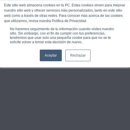
Este sitio web almacena cookies en tu PC. Estas cookies sirven para mejorar
UNEIX-
TE
nuestro sitio web y ofrecer servicios más personalizados, tanto en este sitio
web como a través de otras redes. Para conocer más acerca de las cookies
que utilizamos, revisa nuestra Política de Privacidad.
No haremos seguimiento de tu información cuando visites nuestro
sitio. Sin embargo, con el fin de cumplir con tus preferencias,
tendremos que usar solo una pequeña cookie para que no se te
solicite volver a tomar esta decisión de nuevo.
Aceptar
Rechazar