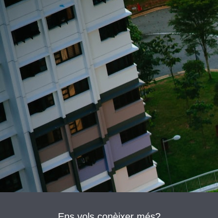
Ens vols conèixer més?