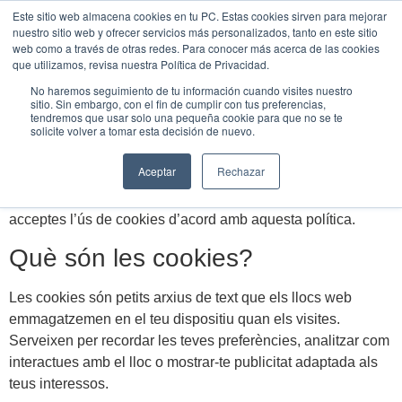
Este sitio web almacena cookies en tu PC. Estas cookies sirven para mejorar
UNEIX-
nuestro sitio web y ofrecer servicios más personalizados, tanto en este sitio
TE
web como a través de otras redes. Para conocer más acerca de las cookies
que utilizamos, revisa nuestra Política de Privacidad.
Política de Cookies
No haremos seguimiento de tu información cuando visites nuestro
sitio. Sin embargo, con el fin de cumplir con tus preferencias,
tendremos que usar solo una pequeña cookie para que no se te
solicite volver a tomar esta decisión de nuevo.
En
knowurban
utilitzem cookies i tecnologies similars per
millorar l’experiència de l’usuari, analitzar el trànsit del lloc i
Aceptar
Rechazar
personalitzar el contingut i els anuncis. En continuar
navegant pel nostre lloc web
https://knowurban.net/
,
acceptes l’ús de cookies d’acord amb aquesta política.
Què són les cookies?
Les cookies són petits arxius de text que els llocs web
emmagatzemen en el teu dispositiu quan els visites.
Serveixen per recordar les teves preferències, analitzar com
interactues amb el lloc o mostrar-te publicitat adaptada als
teus interessos.