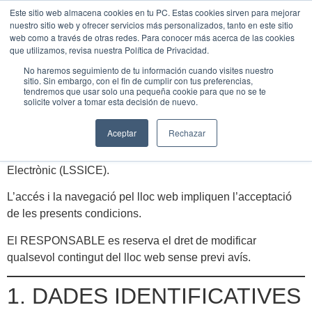
Este sitio web almacena cookies en tu PC. Estas cookies sirven para mejorar
UNEIX-
nuestro sitio web y ofrecer servicios más personalizados, tanto en este sitio
TE
web como a través de otras redes. Para conocer más acerca de las cookies
que utilizamos, revisa nuestra Política de Privacidad.
Avís Legal
No haremos seguimiento de tu información cuando visites nuestro
sitio. Sin embargo, con el fin de cumplir con tus preferencias,
tendremos que usar solo una pequeña cookie para que no se te
solicite volver a tomar esta decisión de nuevo.
KnowUrbanNet, responsable del lloc web
https://knowurban.net/
, posa a disposició dels usuaris el
Aceptar
Rechazar
present Avís Legal en compliment de la Llei 34/2002, de
Serveis de la Societat de la Informació i de Comerç
Electrònic (LSSICE).
L’accés i la navegació pel lloc web impliquen l’acceptació
de les presents condicions.
El RESPONSABLE es reserva el dret de modificar
qualsevol contingut del lloc web sense previ avís.
1. DADES IDENTIFICATIVES