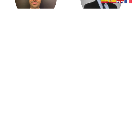
Jan Mollet
Rawad Aabed
Urban Researcher
Urban Researcher
Urban Data Analyst
Civil Engineer Project
Manager
Cristóbal Mella
Cristhian Huanaco
Urban Researcher
Urban Researcher
Arquitecto Especialista en
Ingeniero Especialista en
Diseño y Planificación
Gestión Integral del Agua
Urbana Sustentable