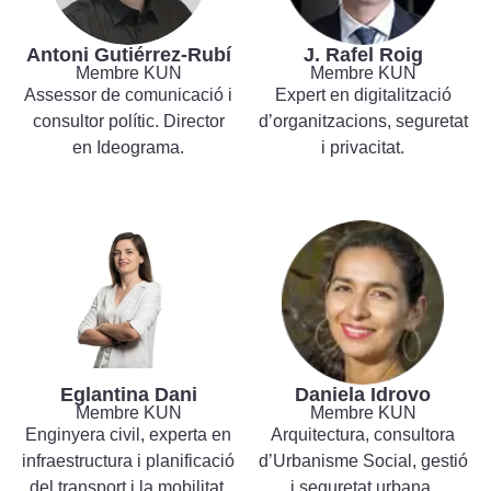
Antoni Gutiérrez-Rubí
J. Rafel Roig
Membre KUN
Membre KUN
Assessor de comunicació i
Expert en digitalització
consultor polític. Director
d’organitzacions, seguretat
en Ideograma.
i privacitat.
Eglantina Dani
Daniela Idrovo
Membre KUN
Membre KUN
Enginyera civil, experta en
Arquitectura, consultora
infraestructura i planificació
d’Urbanisme Social, gestió
del transport i la mobilitat.
i seguretat urbana.