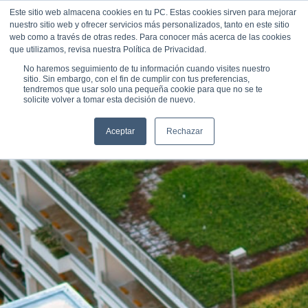
Este sitio web almacena cookies en tu PC. Estas cookies sirven para mejorar
UNEIX-
TE
nuestro sitio web y ofrecer servicios más personalizados, tanto en este sitio
web como a través de otras redes. Para conocer más acerca de las cookies
que utilizamos, revisa nuestra Política de Privacidad.
SOM CONEIXEMENT
No haremos seguimiento de tu información cuando visites nuestro
sitio. Sin embargo, con el fin de cumplir con tus preferencias,
tendremos que usar solo una pequeña cookie para que no se te
solicite volver a tomar esta decisión de nuevo.
Aceptar
Rechazar