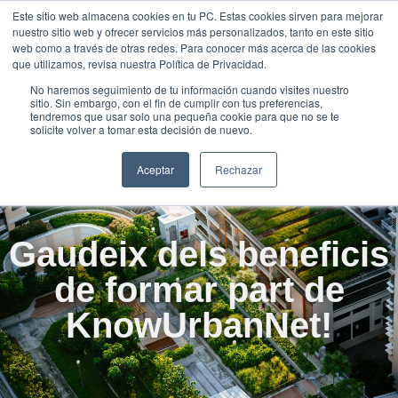
Este sitio web almacena cookies en tu PC. Estas cookies sirven para mejorar
UNEIX-
nuestro sitio web y ofrecer servicios más personalizados, tanto en este sitio
TE
web como a través de otras redes. Para conocer más acerca de las cookies
que utilizamos, revisa nuestra Política de Privacidad.
Oportunitats
No haremos seguimiento de tu información cuando visites nuestro
sitio. Sin embargo, con el fin de cumplir con tus preferencias,
tendremos que usar solo una pequeña cookie para que no se te
solicite volver a tomar esta decisión de nuevo.
Aceptar
Rechazar
Gaudeix dels beneficis
de formar part de
KnowUrbanNet!