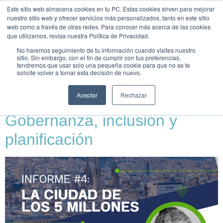
Este sitio web almacena cookies en tu PC. Estas cookies sirven para mejorar
UNEIX-
nuestro sitio web y ofrecer servicios más personalizados, tanto en este sitio
TE
web como a través de otras redes. Para conocer más acerca de las cookies
que utilizamos, revisa nuestra Política de Privacidad.
Día:
31 de julio de
No haremos seguimiento de tu información cuando visites nuestro
sitio. Sin embargo, con el fin de cumplir con tus preferencias,
tendremos que usar solo una pequeña cookie para que no se te
2025
solicite volver a tomar esta decisión de nuevo.
Aceptar
Rechazar
Entrevista INSS | Coia Poblet:
Gobernanza, inclusión y
planificación