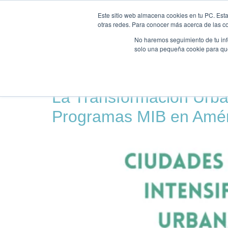
INICI
NOSALTRES
Este sitio web almacena cookies en tu PC. Esta
otras redes. Para conocer más acerca de las coo
No haremos seguimiento de tu info
solo una pequeña cookie para que 
Día:
22 de junio de
La Transformación Urba
Programas MIB en Amér