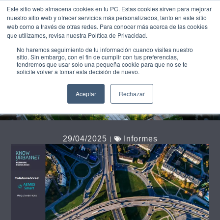
Este sitio web almacena cookies en tu PC. Estas cookies sirven para mejorar
UNEIX-
nuestro sitio web y ofrecer servicios más personalizados, tanto en este sitio
TE
web como a través de otras redes. Para conocer más acerca de las cookies
que utilizamos, revisa nuestra Política de Privacidad.
Informe #4: La
No haremos seguimiento de tu información cuando visites nuestro
sitio. Sin embargo, con el fin de cumplir con tus preferencias,
ciudad de los 5
tendremos que usar solo una pequeña cookie para que no se te
solicite volver a tomar esta decisión de nuevo.
millones
Aceptar
Rechazar
29/04/2025
Informes