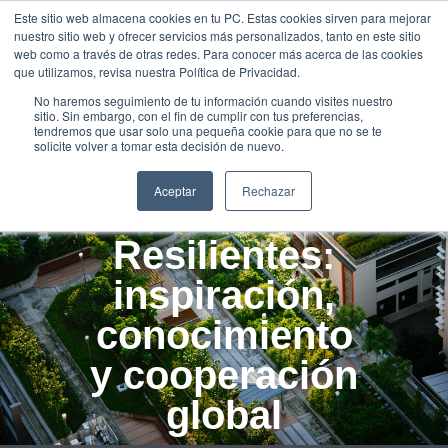
Este sitio web almacena cookies en tu PC. Estas cookies sirven para mejorar
UNEIX-
nuestro sitio web y ofrecer servicios más personalizados, tanto en este sitio
TE
web como a través de otras redes. Para conocer más acerca de las cookies
que utilizamos, revisa nuestra Política de Privacidad.
Jornada
No haremos seguimiento de tu información cuando visites nuestro
sitio. Sin embargo, con el fin de cumplir con tus preferencias,
Internacional
tendremos que usar solo una pequeña cookie para que no se te
solicite volver a tomar esta decisión de nuevo.
sobre
Aceptar
Rechazar
Ciudades
Resilientes:
inspiración,
conocimiento
y cooperación
global