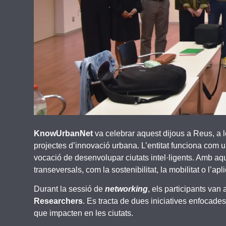
KnowUrbanNet
va celebrar aquest dijous a Reus, a l
projectes d’innovació urbana. L’entitat funciona com
vocació de desenvolupar ciutats intel·ligents. Amb aque
transeversals, com la sostenibilitat, la mobilitat o l’apl
Durant la sessió de
networking
, els participants van
Researchers
. Es tracta de dues iniciatives enfocade
que impacten en les ciutats.