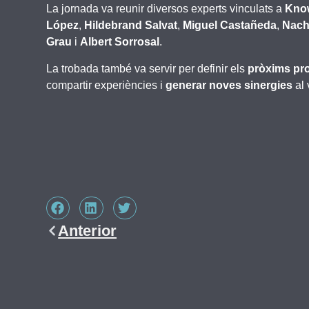
La jornada va reunir diversos experts vinculats a
Kno
López
,
Hildebrand Salvat
,
Miguel Castañeda
,
Nach
Grau
i
Albert Sorrosal
.
La trobada també va servir per definir els
pròxims pro
compartir experiències i
generar noves sinergies
al 
Anterior