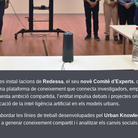
es instal·lacions de
Redessa
, el seu
novè Comitè d’Experts
,
 una plataforma de coneixement que connecta investigadors, emp
sta ambició compartida, l’entitat impulsa debats i projectes ori
icació de la intel·ligència artificial en els models urbans.
 abordar les línies de treball desenvolupades pel
Urban Knowle
s a generar coneixement compartit i i analitzar els canvis social