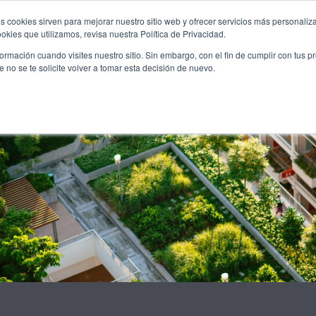
KUNTALKS
PUBLICACIONS
FORMACIÓ
OPORTUNITA
s cookies sirven para mejorar nuestro sitio web y ofrecer servicios más personaliza
kies que utilizamos, revisa nuestra Política de Privacidad.
rmación cuando visites nuestro sitio. Sin embargo, con el fin de cumplir con tus 
no se te solicite volver a tomar esta decisión de nuevo.
anNet celebra a Reus e
Comitè d’Experts