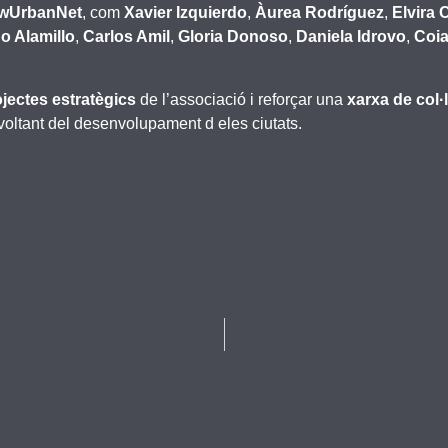
wUrbanNet
, com
Xavier Izquierdo
,
Àurea Rodríguez
,
Elvira 
o Alamillo
,
Carlos Amil
,
Gloria Donoso
,
Daniela Idrovo
,
Coia
jectes estratègics
de l’associació i reforçar una
xarxa de col·
voltant del desenvolupament d eles ciutats.