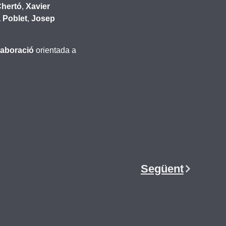
Chertó
,
Xavier
 Poblet
,
Josep
laboració
orientada a
Següent