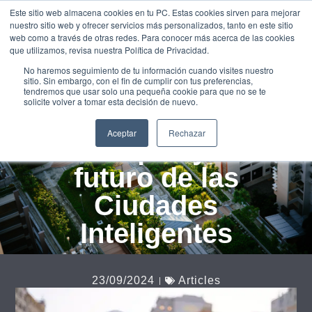
Este sitio web almacena cookies en tu PC. Estas cookies sirven para mejorar
UNEIX-
nuestro sitio web y ofrecer servicios más personalizados, tanto en este sitio
TE
web como a través de otras redes. Para conocer más acerca de las cookies
que utilizamos, revisa nuestra Política de Privacidad.
La Ley de
No haremos seguimiento de tu información cuando visites nuestro
sitio. Sin embargo, con el fin de cumplir con tus preferencias,
Inteligencia
tendremos que usar solo una pequeña cookie para que no se te
solicite volver a tomar esta decisión de nuevo.
Artificial
Aceptar
Rechazar
Europea y el
futuro de las
Ciudades
Inteligentes
23/09/2024
Articles