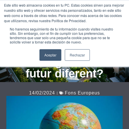
Este sitio web almacena cookies en tu PC. Estas cookies sirven para mejorar
UNEIX-
nuestro sitio web y ofrecer servicios más personalizados, tanto en este sitio
TE
web como a través de otras redes. Para conocer más acerca de las cookies
que utilizamos, revisa nuestra Política de Privacidad.
New European
No haremos seguimiento de tu información cuando visites nuestro
sitio. Sin embargo, con el fin de cumplir con tus preferencias,
Bauhaus:
tendremos que usar solo una pequeña cookie para que no se te
solicite volver a tomar esta decisión de nuevo.
podem
Aceptar
Rechazar
configurar un
futur diferent?
14/02/2024
Fons Europeus