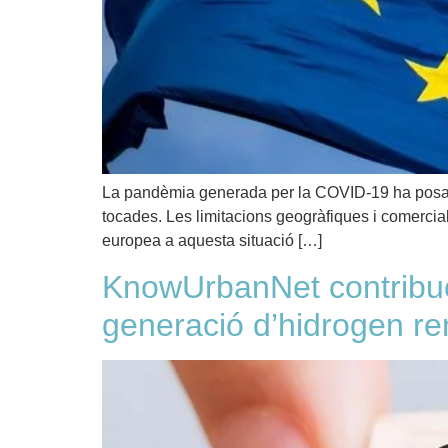
La pandèmia generada per la COVID-19 ha posat a
tocades. Les limitacions geogràfiques i comercial
europea a aquesta situació […]
KnowUrbanNet contribue
generació d’hidrogen r