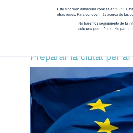
INICI
NOSALTRES
Este sitio web almacena cookies en tu PC. Esta
otras redes. Para conocer más acerca de las coo
No haremos seguimiento de tu info
solo una pequeña cookie para que 
Etiqueta:
Cataluny
Preparar la ciutat per a