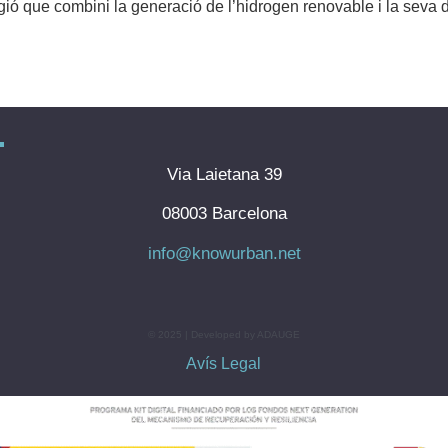
ió que combini la generació de l’hidrogen renovable i la seva di
Via Laietana 39
08003 Barcelona
info@knowurban.net
© 2025 | Developed by ADAUGE
Avís Legal