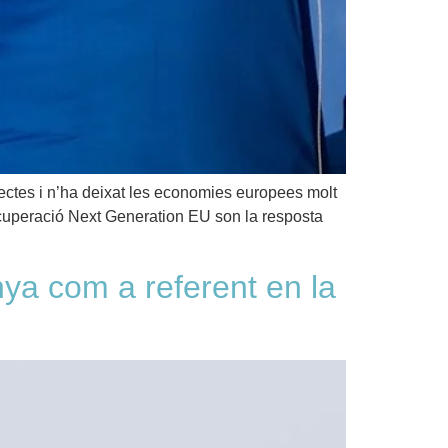
ectes i n’ha deixat les economies europees molt
recuperació Next Generation EU son la resposta
ya com a referent en la