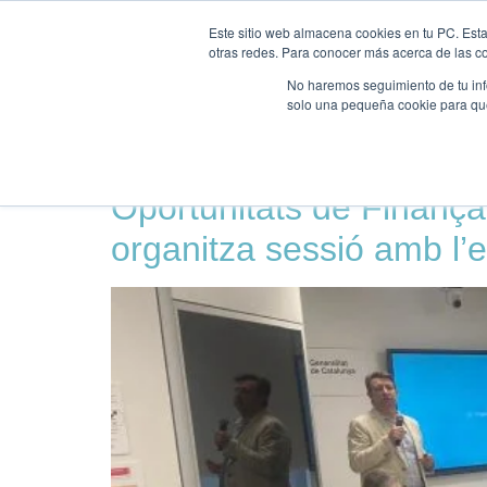
INICI
NOSALTRES
Este sitio web almacena cookies en tu PC. Esta
otras redes. Para conocer más acerca de las coo
No haremos seguimiento de tu info
solo una pequeña cookie para que 
Etiqueta:
Fons Eur
Oportunitats de Finanç
organitza sessió amb l’e