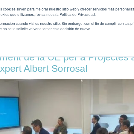
KUNTALKS
PUBLICACIONS
FORMACIÓ
OPORTUNITA
s cookies sirven para mejorar nuestro sitio web y ofrecer servicios más personaliza
kies que utilizamos, revisa nuestra Política de Privacidad.
rmación cuando visites nuestro sitio. Sin embargo, con el fin de cumplir con tus 
no se te solicite volver a tomar esta decisión de nuevo.
opeus
ament de la UE per a Projectes
xpert Albert Sorrosal