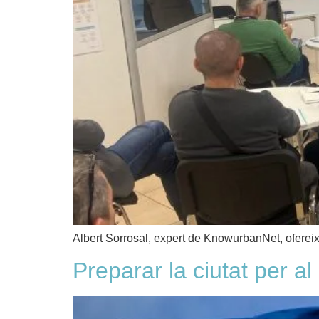
Albert Sorrosal, expert de KnowurbanNet, ofereix
Preparar la ciutat per a