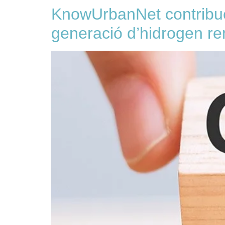
KnowUrbanNet contribue
generació d’hidrogen r