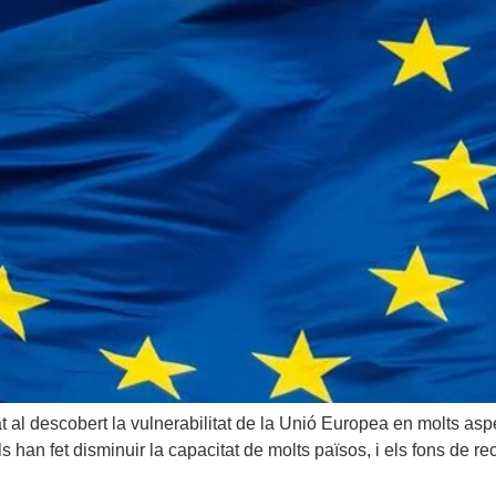
l descobert la vulnerabilitat de la Unió Europea en molts asp
s han fet disminuir la capacitat de molts països, i els fons de 