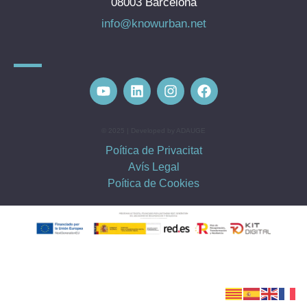
08003 Barcelona
info@knowurban.net
© 2025 | Developed by ADAUGE
Poítica de Privacitat
Avís Legal
Poítica de Cookies