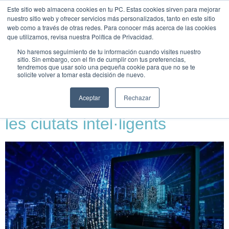
Este sitio web almacena cookies en tu PC. Estas cookies sirven para mejorar
UNEIX-
nuestro sitio web y ofrecer servicios más personalizados, tanto en este sitio
TE
web como a través de otras redes. Para conocer más acerca de las cookies
que utilizamos, revisa nuestra Política de Privacidad.
Etiqueta:
No haremos seguimiento de tu información cuando visites nuestro
sitio. Sin embargo, con el fin de cumplir con tus preferencias,
tendremos que usar solo una pequeña cookie para que no se te
Transformació digital
solicite volver a tomar esta decisión de nuevo.
Aceptar
Rechazar
La transformació digital de
les ciutats intel·ligents