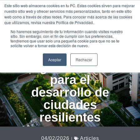
Este sitio web almacena cookies en tu PC. Estas cookies sirven para mejorar
UNEIX-
nuestro sitio web y ofrecer servicios más personalizados, tanto en este sitio
TE
web como a través de otras redes. Para conocer más acerca de las cookies
que utilizamos, revisa nuestra Política de Privacidad.
Zonifica Perú:
No haremos seguimiento de tu información cuando visites nuestro
sitio. Sin embargo, con el fin de cumplir con tus preferencias,
Tecnología y
tendremos que usar solo una pequeña cookie para que no se te
solicite volver a tomar esta decisión de nuevo.
datos
Aceptar
Rechazar
geofísicos
para el
desarrollo de
ciudades
resilientes
04/02/2026
Articles