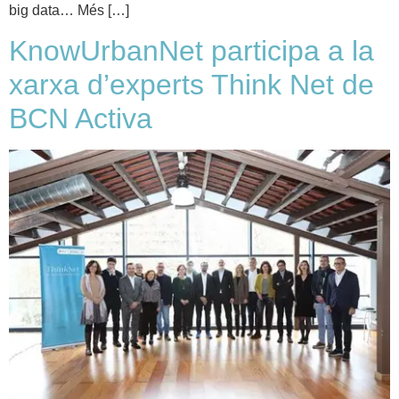
big data… Més […]
KnowUrbanNet participa a la
xarxa d’experts Think Net de
BCN Activa