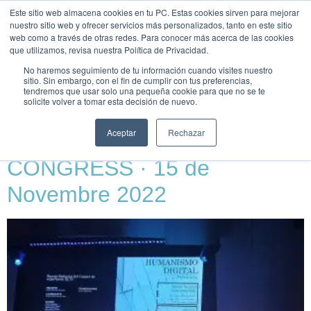
Este sitio web almacena cookies en tu PC. Estas cookies sirven para mejorar
UNEIX-
nuestro sitio web y ofrecer servicios más personalizados, tanto en este sitio
TE
web como a través de otras redes. Para conocer más acerca de las cookies
que utilizamos, revisa nuestra Política de Privacidad.
Día:
15 de febrero de
No haremos seguimiento de tu información cuando visites nuestro
sitio. Sin embargo, con el fin de cumplir con tus preferencias,
tendremos que usar solo una pequeña cookie para que no se te
2024
solicite volver a tomar esta decisión de nuevo.
Aceptar
Rechazar
TALENT KNOWLEDGE
CONGRESS · 15 de
Novembre 2022