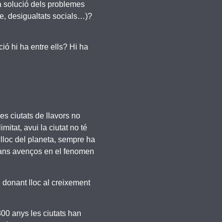
a solució dels problemes
tge, desigualtats socials…)?
ió hi ha entre ells? Hi ha
es ciutats de llavors no
mitat, avui la ciutat no té
lloc del planeta, sempre ha
grans avenços en el fenomen
, donant lloc al creixement
 300 anys les ciutats han