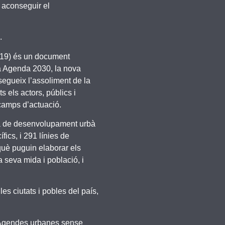
 aconseguir el
.
019) és un document
 la Agenda 2030, la nova
egueix l’assoliment de la
s els actors, públics i
 camps d’actuació.
gia de desenvolupament urbà
fics, i 291 línies de
què puguin elaborar els
a seva mida i població, i
 ciutats i pobles del país,
s Agendes urbanes sense