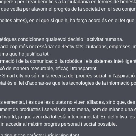
 cooperen per crear beneficis a la ciutadania en termes de benesta
que vetlla per afavorir el progrés de la societat en el seu conjun
ltes altres), en el que sí que hi ha força acord és en el fet que 
gètiques condicionen qualsevol decisió i activitat humana.
cada cop més necessària: col·lectivitats, ciutadans, empreses, in
ima que ho justifica tot.
mació i de la comunicació, la robòtica i els sistemes intel·ligent
ixò de manera mesurable, eficaç i transparent.
Smart city no són ni la recerca del progrés social ni l’aspiració 
tat és el fet d’adonar-se que les tecnologies de la informació 
s esmentat, i és que les ciutats no viuen aïllades, sinó que, des
eïment de productes i serveis de tota mena, hem de mirar a una 
t world, ja que avui dia tot està interconnectat. En definitiva, e
in accedir al màxim progrés personal i social possible.
 tingut cap caràcter jurídic vinculant.