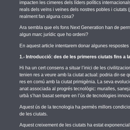
impacten les cimeres dels líders polítics internacio
reals dels veïns i veïnes dels nostres pobles i ciutats 
realment fan alguna cosa?
Ara sembla que els fons Next Generation han de permet
algun marc jurídic que ho ordeni?
En aquest article intentarem donar algunes respostes
1.- Introducció: des de les primeres ciutats fins a la
Hi ha un cert consens a situar l’inici de les civilitz
tenien res a veure amb la ciutat actual: podria dir-se q
res en comú amb la ciutat primigènia. La seva evoluci
anat associada al progrés tecnològic: muralles, sanej
urbà s’han basat sempre en l’ús de tecnologies inno
Aquest ús de la tecnologia ha permès millors condicion
de les ciutats.
Aquest creixement de les ciutats ha estat exponencial a