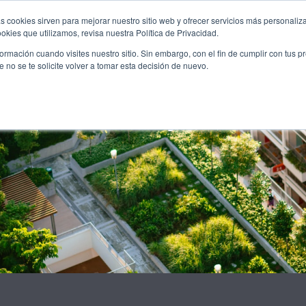
KUNTALKS
PUBLICACIONS
FORMACIÓ
OPORTUNITA
s cookies sirven para mejorar nuestro sitio web y ofrecer servicios más personaliza
kies que utilizamos, revisa nuestra Política de Privacidad.
rmación cuando visites nuestro sitio. Sin embargo, con el fin de cumplir con tus 
no se te solicite volver a tomar esta decisión de nuevo.
ity, ODS, Agenda Urban
tion: relació jurídica ent