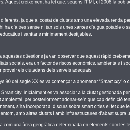
rs. Aquest creixement ha fet que, segons l’FMI, el 2008 la pobla
t diferents, ja que al costat de ciutats amb una elevada renda pe
e, n’hi ha d’altres sense ni tan sols unes xarxes d’aigua potable
 educatius i sanitaris mínimament desitjables.
a aquestes qüestions ja van observar que aquest ràpid creixeme
ltats socials, era un factor de riscos econòmics, ambientals i so
 per proveir els ciutadans dels serveis adequats.
 anys 90 del segle XX es va començar a anomenar “
Smart city
” o c
de Smart city: inicialment es va associar a la ciutat gestionada pe
t ambiental, per posteriorment adonar-se’n que cap definició tenia
ent, s’ha incorporat al discurs sobre smart cities el fet que le
 entorn, amb altres ciutats i amb infraestructures d’abast supra u
ida com una àrea geogràfica determinada on elements com les te