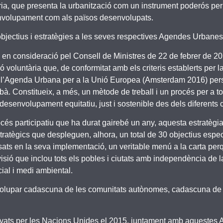
ria, que presenta la urbanització com un instrument poderós per
envolupament com als països desenvolupats.
 objectius i estratègies a les seves respectives Agendes Urbanes
 en consideració pel Consell de Ministres de 22 de febrer de 2
ió voluntària que, de conformitat amb els criteris establerts per
 l’Agenda Urbana per a la Unió Europea (Amsterdam 2016) pers
à. Constitueix, a més, un mètode de treball i un procés per a tot
 desenvolupament equitatiu, just i sostenible des dels diferents
rocés participatiu que ha durat gairebé un any, aquesta estratè
ratègics que despleguen, alhora, un total de 30 objectius especí
ssats en la seva implementació, un veritable menú a la carta per
isió que inclou tots els pobles i ciutats amb independència de l
cial i medi ambiental.
olupar cadascuna de les comunitats autònomes, cadascuna de les
rovats per les Nacions Unides el 2015, juntament amb aqueste