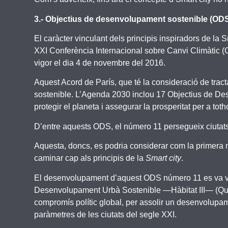
3.- Objectius de desenvolupament sostenible (ODS
El caràcter vinculant dels principis inspiradors de la 
XXI Conferència Internacional sobre Canvi Climàtic (
vigor el dia 4 de novembre del 2016.
Aquest Acord de París, que té la consideració de trac
sostenible. L’Agenda 2030 inclou 17 Objectius de Des
protegir el planeta i assegurar la prosperitat per a to
D’entre aquests ODS, el número 11 persegueix ciutats 
Aquesta, doncs, es podria considerar com la primera no
caminar cap als principis de la
Smart city
.
El desenvolupament d’aquest ODS número 11 es va veh
Desenvolupament Urbà Sostenible —Hàbitat III— (Quito, 
compromís polític global, per assolir un desenvolupa
paràmetres de les ciutats del segle XXI.