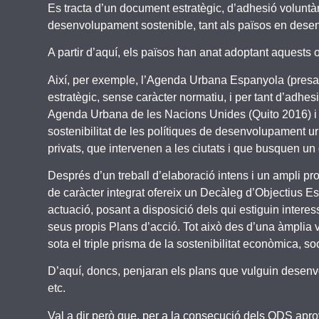
Es tracta d’un document estratègic, d’adhesió voluntà
desenvolupament sostenible, tant als països en des
A partir d’aquí, els països han anat adoptant aquests
Així, per exemple, l’Agenda Urbana Espanyola (presa
estratègic, sense caràcter normatiu, i per tant d’adhes
Agenda Urbana de les Nacions Unides (Quito 2016) i
sostenibilitat de les polítiques de desenvolupament urb
privats, que intervenen a les ciutats i que busquen un
Després d’un treball d’elaboració intens i un ampli p
de caràcter integrat ofereix un Decàleg d’Objectius Est
actuació, posant a disposició dels qui estiguin intere
seus propis Plans d’acció. Tot això des d’una àmplia v
sota el triple prisma de la sostenibilitat econòmica, so
D’aquí, doncs, penjaran els plans que vulguin desenv
etc.
Val a dir però que, per a la consecució dels ODS ap