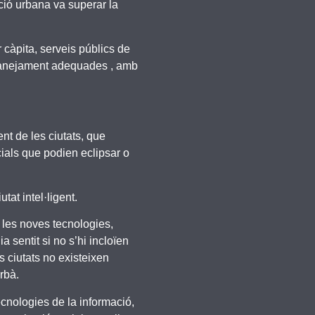
ció urbana va superar la
r càpita, serveis públics de
 o sanejament adequades , amb
nt de les ciutats, que
cials que podien eclipsar o
iutat intel·ligent.
r les noves tecnologies,
 sentit si no s’hi incloïen
s ciutats no existeixen
rbà.
cnologies de la informació,