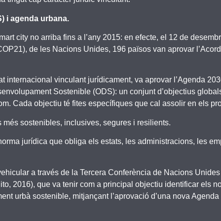
) i agenda urbana.
Smart city no arriba fins a l’any 2015: en efecte, el 12 de desem
COP21), de les Nacions Unides, 196 països van aprovar l’Acord 
tat internacional vinculant jurídicament, va aprovar l’Agenda 
envolupament Sostenible (ODS): un conjunt d’objectius globals 
thom. Cada objectiu té fites específiques que cal assolir en els p
més sostenibles, inclusives, segures i resilients.
rma jurídica que obliga els estats, les administracions, les emp
icular a través de la Tercera Conferència de Nacions Unides 
2016), que va tenir com a principal objectiu identificar els nou
ment urbà sostenible, mitjançant l’aprovació d’una nova Agenda