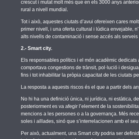
crescut i mutat molt més que en els 3000 anys anterio
rural a nivell mundial.
Tot i això, aquestes ciutats d’avui ofereixen cares mol
primer nivell, i una oferta cultural i lúdica envejabl
alts nivells de contaminació i sense accés als serveis
2.- Smart city.
Els responsables polítics i el món acadèmic dedicats 
comportava congestions de trànsit, pol·lució i desigua
fins i tot inhabilitar la pròpia capacitat de les ciutats
La resposta a aquests riscos és el que a partir dels
No hi ha una definició única, ni jurídica, ni estàtica, 
posteriorment es va afegir l’element de la sostenibilita
mencions a les persones o a la governança. Més recentm
soles i aïllades, sinó que s’interrelacionen amb el seu
Per això, actualment, una Smart city podria ser defin