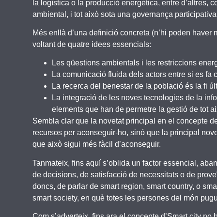
la logística o la producció energètica, entre d’altres,
ambiental, i tot això sota una governança participativa 
Més enllà d’una definició concreta (n’hi poden haver mo
voltant de quatre idees essencials:
Les qüestions ambientals i les restriccions ener
La comunicació fluida dels actors entre si es fa 
La recerca del benestar de la població és la fi últ
La integració de les noves tecnologies de la infor
elements que han de permetre la gestió de tot a
Sembla clar que la novetat principal en el concepte de 
recursos per aconseguir-ho, sinó que la principal nove
que això sigui més fàcil d’aconseguir.
Tanmateix, fins aquí s’oblida un factor essencial, aban
de decisions, de satisfacció de necessitats o de prov
doncs, de parlar de smart region, smart country, o smar
smart society, en què totes les persones del món pugu
Com s’adverteix, fins ara el concepte d’Smart city no ha