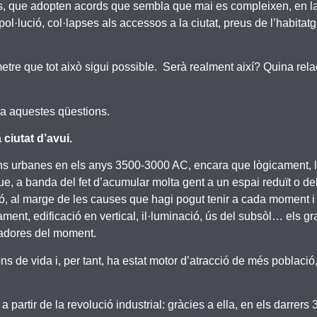
nals, que adopten acords que sembla que mai es compleixen, en l
(pol·lució, col·lapses als accessos a la ciutat, preus de l’habita
re que tot això sigui possible. Serà realment així? Quina relac
 a aquestes qüestions.
 ciutat d’avui.
acions urbanes en els anys 3500-3000 AC, encara que lògicament, l
ue, a banda del fet d’acumular molta gent a un espai reduït o deli
ó, al marge de les causes que hagi pogut tenir a cada moment i 
ament, edificació en vertical, il·luminació, ús del subsòl… els 
vadores del moment.
s de vida i, per tant, ha estat motor d’atracció de més població
 partir de la revolució industrial: gràcies a ella, en els darrers