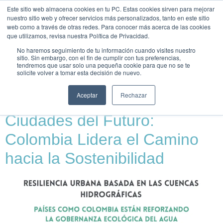
Este sitio web almacena cookies en tu PC. Estas cookies sirven para mejorar
UNEIX-
nuestro sitio web y ofrecer servicios más personalizados, tanto en este sitio
TE
web como a través de otras redes. Para conocer más acerca de las cookies
que utilizamos, revisa nuestra Política de Privacidad.
Día:
25 de febrero de
No haremos seguimiento de tu información cuando visites nuestro
sitio. Sin embargo, con el fin de cumplir con tus preferencias,
tendremos que usar solo una pequeña cookie para que no se te
2026
solicite volver a tomar esta decisión de nuevo.
Aceptar
Rechazar
De los Páramos a las
Ciudades del Futuro:
Colombia Lidera el Camino
hacia la Sostenibilidad