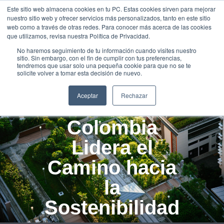
Este sitio web almacena cookies en tu PC. Estas cookies sirven para mejorar
UNEIX-
nuestro sitio web y ofrecer servicios más personalizados, tanto en este sitio
TE
web como a través de otras redes. Para conocer más acerca de las cookies
que utilizamos, revisa nuestra Política de Privacidad.
De los
No haremos seguimiento de tu información cuando visites nuestro
sitio. Sin embargo, con el fin de cumplir con tus preferencias,
Páramos a las
tendremos que usar solo una pequeña cookie para que no se te
solicite volver a tomar esta decisión de nuevo.
Ciudades del
Aceptar
Rechazar
Futuro:
Colombia
Lidera el
Camino hacia
la
Sostenibilidad