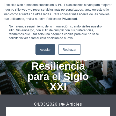
Este sitio web almacena cookies en tu PC. Estas cookies sirven para mejorar
UNEIX-
nuestro sitio web y ofrecer servicios más personalizados, tanto en este sitio
TE
web como a través de otras redes. Para conocer más acerca de las cookies
que utilizamos, revisa nuestra Política de Privacidad.
Buenos Aires
No haremos seguimiento de tu información cuando visites nuestro
sitio. Sin embargo, con el fin de cumplir con tus preferencias,
a la
tendremos que usar solo una pequeña cookie para que no se te
solicite volver a tomar esta decisión de nuevo.
Vanguardia:
Aceptar
Rechazar
Innovación y
Resiliencia
para el Siglo
XXI
04/03/2026
Articles