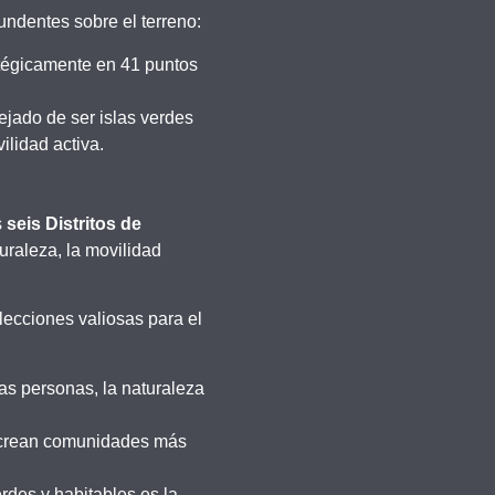
ndentes sobre el terreno:
atégicamente en 41 puntos
ejado de ser islas verdes
ilidad activa.
s
seis Distritos de
uraleza, la movilidad
ecciones valiosas para el
as personas, la naturaleza
e crean comunidades más
rdes y habitables es la