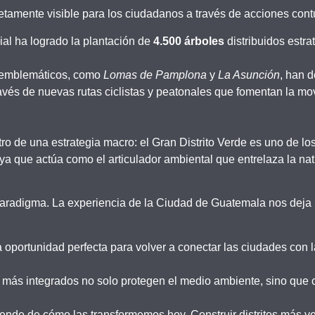
tamente visible para los ciudadanos a través de acciones contu
ial ha logrado la plantación de
4.500 árboles
distribuidos estr
 emblemáticos, como
Lomas de Pamplona
y
La Asunción
, han d
vés de nuevas rutas ciclistas y peatonales que fomentan la mov
tro de una estrategia macro: el Gran Distrito Verde es uno de lo
ya que actúa como el articulador ambiental que entrelaza la nat
radigma. La experiencia de la Ciudad de Guatemala nos deja l
oportunidad perfecta para volver a conectar las ciudades con l
 más integrados no solo protegen el medio ambiente, sino qu
ende de cómo las transformemos hoy. Construir distritos más ve