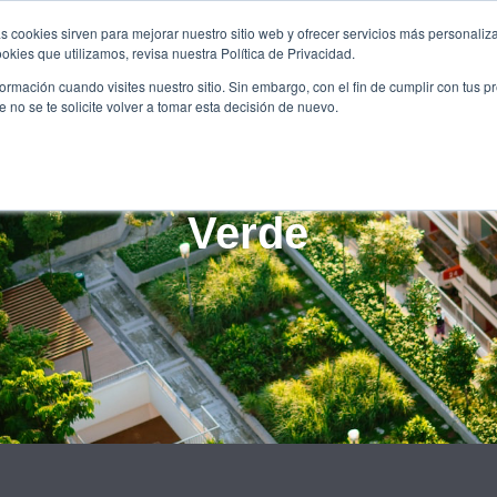
KUNTALKS
PUBLICACIONS
FORMACIÓ
OPORTUNITA
s cookies sirven para mejorar nuestro sitio web y ofrecer servicios más personaliza
kies que utilizamos, revisa nuestra Política de Privacidad.
rmación cuando visites nuestro sitio. Sin embargo, con el fin de cumplir con tus 
no se te solicite volver a tomar esta decisión de nuevo.
a frena el cambio clim
 con asfalto: Así es el Gr
Verde