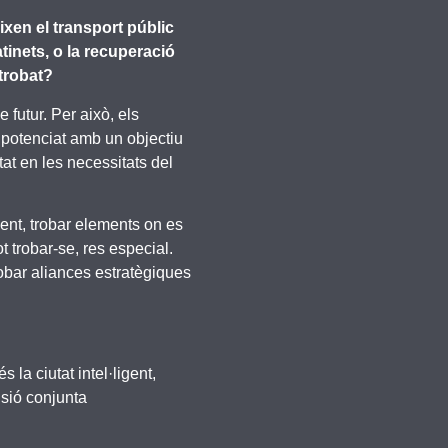
xen el transport públic
atinets, o la recuperació
trobat?
 futur. Per això, els
m potenciat amb un objectiu
tat en les necessitats del
ment, trobar elements on es
 trobar-se, res especial.
robar aliances estratègiques
 la ciutat intel·ligent,
isió conjunta