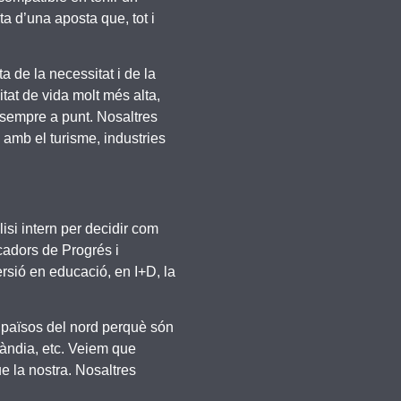
a d’una aposta que, tot i
a de la necessitat i de la
at de vida molt més alta,
r sempre a punt. Nosaltres
 amb el turisme, industries
isi intern per decidir com
cadors de Progrés i
ersió en educació, en I+D, la
 països del nord perquè són
làndia, etc. Veiem que
 la nostra. Nosaltres