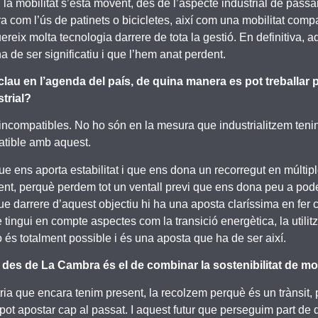
xí, la mobilitat s’està movent, des de l’aspecte industrial de pas
ora com l’ús de patinets o bicicletes, així com una mobilitat co
uereix molta tecnologia darrere de tota la gestió. En definitiva,
a de ser significatiu i que l’hem anat perdent.
 clau en l’agenda del país, de quina manera es pot treballar 
trial?
ón incompatibles. No ho són en la mesura que industrialitzem ten
atible amb aquest.
e ens aporta estabilitat i que ens dona un recorregut en múltipl
nt, perquè perdem tot un ventall previ que ens dona peu a pod
que darrere d’aquest objectiu hi ha una aposta claríssima en fer
tingui en compte aspectes com la transició energètica, la utilit
xò és totalment possible i és una aposta que ha de ser així.
es de La Cambra és el de combinar la sostenibilitat de mobil
a que encara tenim present, la recolzem perquè és un trànsit, p
pot apostar cap al passat. I aquest futur que perseguim part de do