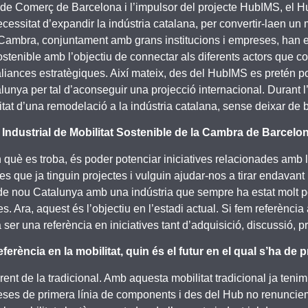
e Comerç de Barcelona i l’impulsor del projecte HubIMS, el Hub 
cessitat d’expandir la indústria catalana, per convertir-laen un 
 la Cambra, conjuntament amb grans institucions i empreses, han 
 sostenible amb l’objectiu de connectar als diferents actors que 
 aliances estratègiques. Així mateix, des del HubIMS es pretén po
alunya per tal d’aconseguir una projecció internacional. Durant l
tat d’una remodelació a la indústria catalana, sense deixar de 
 Industrial de Mobilitat Sostenible de la Cambra de Barcelo
en què es troba, és poder potenciar iniciatives relacionades amb l
es que ja tinguin projectes i vulguin ajudar-nos a tirar endavan
tzar de nou Catalunya amb una indústria que sempre ha estat molt 
Ara, aquest és l’objectiu en l’estadi actual. Si fem referència a l
er una referència en iniciatives tant d’adquisició, discussió, pr
ència en la mobilitat, quin és el futur en el qual s’ha de p
nt de la tradicional. Amb aquesta mobilitat tradicional ja tenim
ses de primera línia de components i des del Hub no renunciem