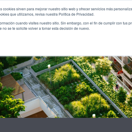
KUNTALKS
PUBLICACIONS
FORMACIÓ
OPORTUNITA
s cookies sirven para mejorar nuestro sitio web y ofrecer servicios más personaliza
kies que utilizamos, revisa nuestra Política de Privacidad.
rmación cuando visites nuestro sitio. Sin embargo, con el fin de cumplir con tus 
no se te solicite volver a tomar esta decisión de nuevo.
ol: «Cal entendre que la
enibilitat no són incomp