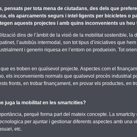
 pensats per tota mena de ciutadans, des dels que preferei
ca, els aparcaments segurs i intel·ligents per bicicletes o p
ntegen aquests projectes i amb quins inconvenients us heu 
tzació dins de l’àmbit de la visió de la mobilitat sostenible, la de
patinet, l’autobús intermodal, son tot tipus d’iniciatives que he
dustrialment i generin riquesa en l’entorn on produeixin. Tot orien
les que es troben en qualsevol projecte. Aspectes com el finança
no, els inconvenients normals que qualsevol procés industrial pot
ts fronts, en trobar finançament, en provar els productes, en t
 juga la mobilitat en les smartcities?
importància, perquè forma part del mateix concepte. La smartcity és
ecnologica per ajuntar i gestionar diferents aspectes amb una v
suari, etc.