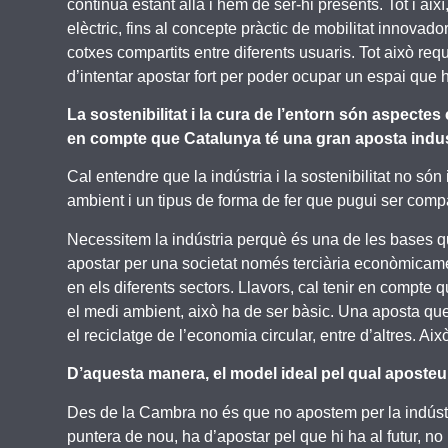
continua estant allà i hem de ser-hi presents. Tot i ai
elèctric, fins al concepte pràctic de mobilitat innovad
cotxes compartits entre diferents usuaris. Tot això req
d’intentar apostar fort per poder ocupar un espai que h
La sostenibilitat i la cura de l’entorn són aspectes
en compte que Catalunya té una gran aposta indus
Cal entendre que la indústria i la sostenibilitat no s
ambient i un tipus de forma de fer que pugui ser comp
Necessitem la indústria perquè és una de les bases qu
apostar per una societat només terciària econòmicame
en els diferents sectors. Llavors, cal tenir en compte 
el medi ambient, això ha de ser bàsic. Una aposta que 
el reciclatge de l’economia circular, entre d’altres. Ai
D’aquesta manera, el model ideal pel qual aposteu d
Des de la Cambra no és que no apostem per la indústri
puntera de nou, ha d’apostar pel que hi ha al futur, no 