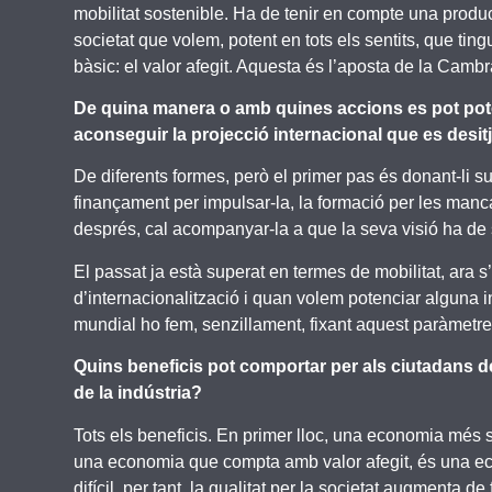
mobilitat sostenible. Ha de tenir en compte una produ
societat que volem, potent en tots els sentits, que ting
bàsic: el valor afegit. Aquesta és l’aposta de la Cambra
De quina manera o amb quines accions es pot potenc
aconseguir la projecció internacional que es desit
De diferents formes, però el primer pas és donant-li su
finançament per impulsar-la, la formació per les man
després, cal acompanyar-la a que la seva visió ha de se
El passat ja està superat en termes de mobilitat, ara
d’internacionalització i quan volem potenciar alguna in
mundial ho fem, senzillament, fixant aquest paràmetr
Quins beneficis pot comportar per als ciutadans de
de la indústria?
Tots els beneficis. En primer lloc, una economia més so
una economia que compta amb valor afegit, és una eco
difícil, per tant, la qualitat per la societat augment