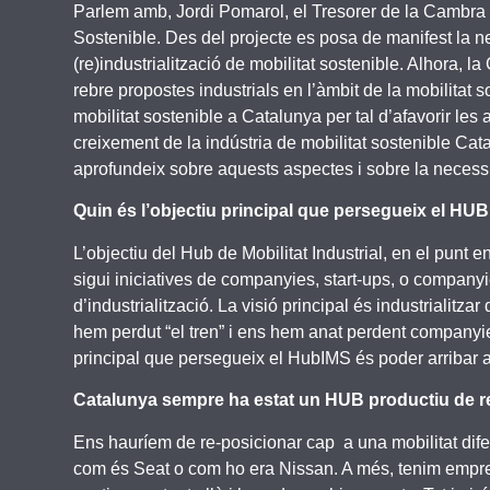
Parlem amb, Jordi Pomarol, el Tresorer de la Cambra d
Sostenible. Des del projecte es posa de manifest la ne
(re)industrialització de mobilitat sostenible. Alhora,
rebre propostes industrials en l’àmbit de la mobilitat
mobilitat sostenible a Catalunya per tal d’afavorir les
creixement de la indústria de mobilitat sostenible Cat
aprofundeix sobre aquests aspectes i sobre la necessi
Quin és l’objectiu principal que persegueix el HUB
L’objectiu del Hub de Mobilitat Industrial, en el punt 
sigui iniciatives de companyies, start-ups, o companyi
d’industrialització. La visió principal és industriali
hem perdut “el tren” i ens hem anat perdent companyies. 
principal que persegueix el HubIMS és poder arribar a s
Catalunya sempre ha estat un HUB productiu de refer
Ens hauríem de re-posicionar cap a una mobilitat difere
com és Seat o com ho era Nissan. A més, tenim empre