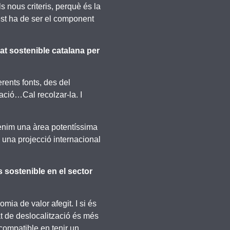
 nous criteris, perquè és la
uest ha de ser el component
at sostenible catalana per
rents fonts, des del
tzació…Cal recolzar-la. I
Tenim una àrea potentíssima
b una projecció internacional
 sostenible en el sector
mia de valor afegit. I si és
t de deslocalització és més
 compatible en tenir un