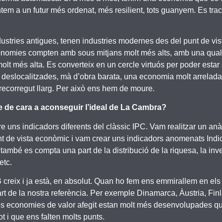
em a un futur més ordenat, més resilient, tots guanyem. Es tract
ustries antigues, tenen industries modernes des del punt de vist
conomies compten amb sous mitjans molt més alts, amb una qualit
 molt més alta. Es converteix en un cercle virtuós per poder esta
a deslocalitzades, mà d’obra barata, una economia molt arrelada
n recorregut llarg. Per això ens hem de moure.
-se de cara a aconseguir l’ideal de La Cambra?
 uns indicadors diferents del clàssic IPC. Vam realitzar un anàl
unt de vista econòmic i vam crear uns indicadors anomenats Indi
 també es compta una part de la distribució de la riquesa, la inv
etc.
creix i ja està, en absolut. Quan ho fem ens emmirallem en els
t de la nostra referència. Per exemple Dinamarca, Àustria, Fin
es economies de valor afegit estan molt més desenvolupades que
 i que ens falten molts punts.