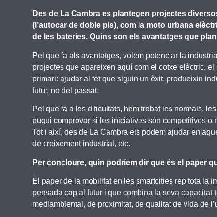
Des de La Cambra es plantegen projectes diversos,
(l’autocar de doble pis), com la moto urbana elèctri
de les bateries. Quins son els avantatges que pla
Pel que fa als avantatges, volem potenciar la industriali
projectes que apareixen aquí com el cotxe elèctric, el 
primari: ajudar al fet que siguin un èxit, produeixin in
futur, no del passat.
Pel que fa a les dificultats, hem trobat les normals, 
pugui comprovar si les iniciatives són competitives o 
Tot i així, des de La Cambra els podem ajudar en aques
de creixement industrial, etc.
Per concloure, quin podríem dir que és el paper que
El paper de la mobilitat en les smartcities rep tota la 
pensada cap al futur i que combina la seva capacitat t
mediambiental, de proximitat, de qualitat de vida de l’u