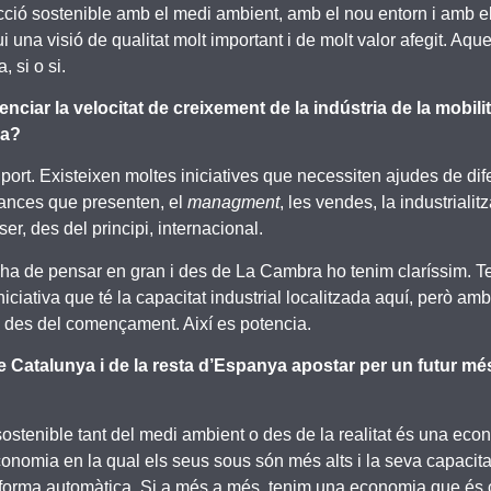
cció sostenible amb el medi ambient, amb el nou entorn i amb els
ui una visió de qualitat molt important i de molt valor afegit. Aq
, si o si.
iar la velocitat de creixement de la indústria de la mobilit
ja?
port. Existeixen moltes iniciatives que necessiten ajudes de dife
cances que presenten, el
managment
, les vendes, la industriali
r, des del principi, internacional.
 s’ha de pensar en gran i des de La Cambra ho tenim claríssim. 
iciativa que té la capacitat industrial localitzada aquí, però am
e des del començament. Així es potencia.
 Catalunya i de la resta d’Espanya apostar per un futur més
stenible tant del medi ambient o des de la realitat és una econo
nomia en la qual els seus sous són més alts i la seva capacita
a de forma automàtica. Si a més a més, tenim una economia que és