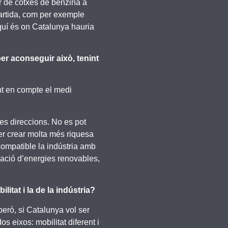
sar de cotxes de benzina a
mpartida, com per exemple
 aquí és on Catalunya hauria
per aconseguir això, tenint
int en compte el medi
es direccions. No es pot
er crear molta més riquesa
 compatible la indústria amb
zació d’energies renovables,
itat i la de la indústria?
erò, si Catalunya vol ser
s eixos: mobilitat diferent i