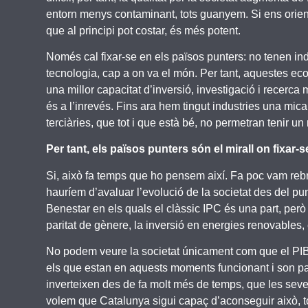
entorn menys contaminant, tots guanyem. Si ens orient
que al principi pot costar, és més potent.
Només cal fixar-se en els països punters: no tenen ind
tecnologia, cap a on va el món. Per tant, aquestes e
una millor capacitat d’inversió, investigació i recerca
és a l’inrevés. Fins ara hem tingut industries una mic
terciàries, que tot i que està bé, no permetran tenir u
Per tant, els països punters són el mirall on fixar
Si, això fa temps que ho pensem així. Fa poc vam rebre
hauríem d’avaluar l’evolució de la societat des del p
Benestar en els quals el clàssic IPC és una part, però
paritat de gènere, la inversió en energies renovables, 
No podem veure la societat únicament com que el PIB 
els que estan en aquests moments funcionant i son par
inverteixen des de fa molt més de temps, que les sev
volem que Catalunya sigui capaç d’aconseguir això, tot