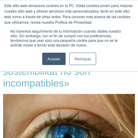
Este sitio web almacena cookies en tu PC. Estas cookies sirven para mejorar
UNEIX-
nuestro sitio web y ofrecer servicios más personalizados, tanto en este sitio
TE
web como a través de otras redes. Para conocer más acerca de las cookies
que utilizamos, revisa nuestra Política de Privacidad.
Etiqueta:
Indústria
No haremos seguimiento de tu información cuando visites nuestro
sitio. Sin embargo, con el fin de cumplir con tus preferencias,
tendremos que usar solo una pequeña cookie para que no se te
solicite volver a tomar esta decisión de nuevo.
Jordi Pomarol: «Cal entendre
que la indústria i la
Aceptar
Rechazar
sostenibilitat no són
incompatibles»