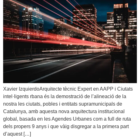
Xavier IzquierdoArquitecte tècnic Expert en AAPP i Ciutats
intel·ligents rbana és la demostració de l’alineació de la
nostra les ciutats, pobles i entitats supramunicipals de
Catalunya, amb aquesta nova arquitectura institucional
global, basada en les Agendes Urbanes com a full de ruta
dels propers 9 anys i que vàig disgregar a la primera part
d’aquest […]