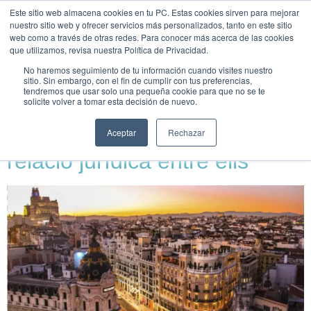
Este sitio web almacena cookies en tu PC. Estas cookies sirven para mejorar
UNEIX-
nuestro sitio web y ofrecer servicios más personalizados, tanto en este sitio
TE
web como a través de otras redes. Para conocer más acerca de las cookies
que utilizamos, revisa nuestra Política de Privacidad.
Etiqueta:
ODS
No haremos seguimiento de tu información cuando visites nuestro
sitio. Sin embargo, con el fin de cumplir con tus preferencias,
tendremos que usar solo una pequeña cookie para que no se te
solicite volver a tomar esta decisión de nuevo.
Smart City, ODS, Agenda
Urbana i Next Generation:
Aceptar
Rechazar
relació jurídica entre ells